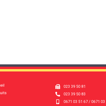
eil
023 39 50 81
uits
023 39 50 83
0671 03 51 67 / 0671 03